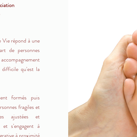
ociation
e
de Vie répond à une
art de personnes
un accompagnement
ifficile qu'est la
ment formés puis
rsonnes fragiles et
ces ajustées et
 et s'engagent à
grative à proximité