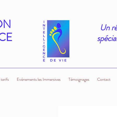
ON
Un ré
CE
spécia
tarifs
Evénements les Immersives
Témoignages
Contact